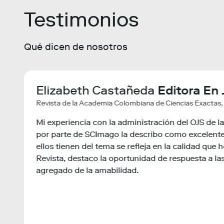
Testimonios
Qué dicen de nosotros
vación,
d Of
Elizabeth Castañeda
Flanders Interuniversity Inst
Editora En 
Revista de la Academia Colombiana de Ciencias Exactas, 
Biotechnology, Belgium.
Flanders Interuniversity Institute for Biotechnolo
Mi experiencia con la administración del OJS de l
por parte de SCImago la describo como excelente
t of
ia requería
A través del informe cienciométrico se pro
ellos tienen del tema se refleja en la calidad que
ying the
 científicas del
productividad, indicadores de impacto y 
Revista, destaco la oportunidad de respuesta a las
ture
instituciones internacionales.
agregado de la amabilidad.