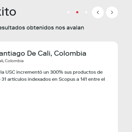
ito
resultados obtenidos nos avalan
antiago De Cali, Colombia
e Policy Manager
Dr. Hamza
Minist
logie
li, Colombia
Research 
Colom
Al-Mustaqbal Unive
Ministerio
y helpful to provide the necessary custom
a, la USC incrementó un 300% sus productos de
ute against some other institutes. The
31 artículos indexados en Scopus a 141 entre el
The Scientometr
El Minist
 interactive and proactive. Very useful and
factors related 
fortalecer
good scientific
país inde
enhancement