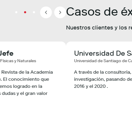
Casos de éx
Nuestros clientes y los 
itute For
Jefe
Lieve Ongena
Universidad De S
Scienc
Físicas y Naturales
VIB - Vlaams Instituut voor Biotechno
Universidad de Santiago de Ca
gy, Belgium
a Revista de la Academia
The Scientometrics team was ver
A través de la consultorí
. El conocimiento que
analysis to benchmark our instit
investigación, pasando de 
porcionaron indicadores de
 hemos logrado en la
interaction was very flexible and
2016 y el 2020 .
se generó benchmarking con
 dudas y el gran valor
informative.