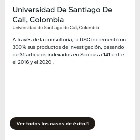
Universidad De Santiago De
Min
Cali, Colombia
Tec
Universidad de Santiago de Cali, Colombia
Co
y,
Minist
A través de la consultoría, la USC incrementó un
Colom
300% sus productos de investigación, pasando
de 31 artículos indexados en Scopus a 141 entre
El Mi
el 2016 y el 2020 .
ad,
de Co
en ge
país 
Ver todos los casos de éxito