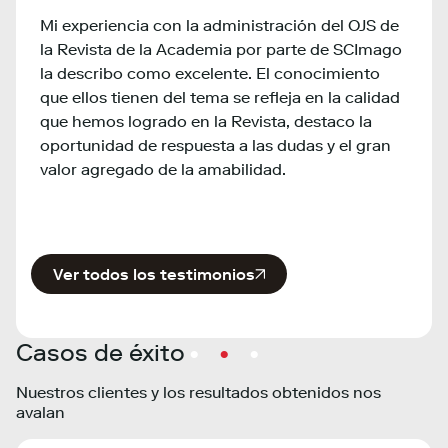
The S
Mi experiencia con la administración del OJS de
provi
t
la Revista de la Academia por parte de SCImago
bench
o
la describo como excelente. El conocimiento
insti
que ellos tienen del tema se refleja en la calidad
inter
que hemos logrado en la Revista, destaco la
infor
e
oportunidad de respuesta a las dudas y el gran
valor agregado de la amabilidad.
Ver todos los testimonios
Casos de éxito
Nuestros clientes y los resultados obtenidos nos
avalan