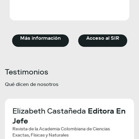
Más información
Acceso al SIR
Testimonios
Qué dicen de nosotros
a
Elizabeth Castañeda
Editora En
Li
Jefe
Ma
Revista de la Academia Colombiana de Ciencias
VIB - 
Exactas, Físicas y Naturales